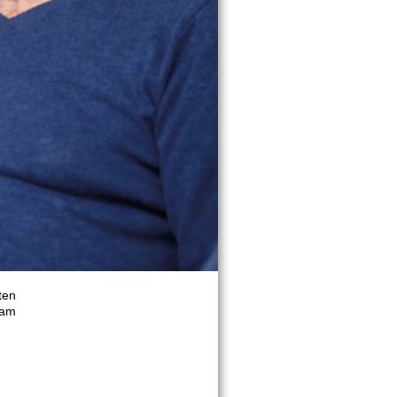
ten
eam