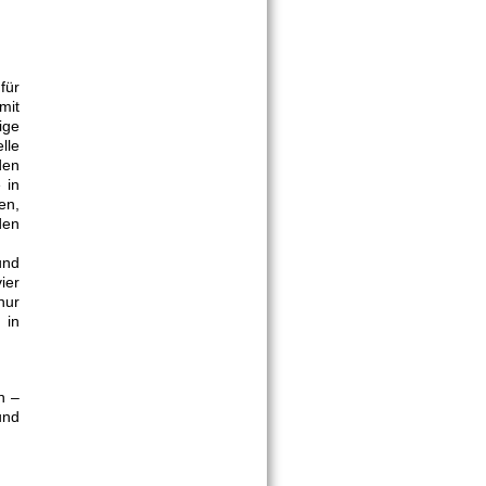
für
mit
ige
lle
den
 in
en,
den
und
ier
nur
 in
n –
und