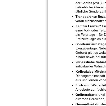
der Caritas (AVR) u
betriebliche Alters
jährliche Sonderzah
Transparente Beza
vorab einzuschätze
Zeit für Freizeit:
Für
einer Voll- oder Tei
als Feiertage – für
Freizeitausgleich al
Sonderurlaubstage
Exerzitientage. Neb
Geburt) gibt es wei
Kinder sowie bei ru
Verlässliche Schic
individueller Wünsc
Kollegiales Mitein
Dienstgemeinschaft
aus und lernen vone
Fort- und Weiterb
Angebote zur fachli
Onlinerabatte und
diversen Bereichen, 
Gesundheitsförder