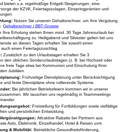
nd bieten u.a. regelmäßige Entgelt-Steigerungen, eine
vorsorge der KZVK, Feiertagszulagen, Einspringprämien und
lungen.
hlung:
Nutzen Sie unseren Gehaltsrechner, um Ihre Vergütung
n:
Gehaltsrechner / BBT-Gruppe
 Ihre Erholung stehen Ihnen mind. 30 Tage Jahresurlaub bei
lzeitbeschäftigung zu. Heiligabend und Silvester gelten bei uns
 Dienste an diesen Tagen erhalten Sie sowohl einen
s auch einen Feiertagszuschlag.
:
Zusätzlich zu den Urlaubstagen erhalten Sie 3
en den üblichen Sonderurlaubstagen (z. B. bei Hochzeit oder
tere freie Tage etwa bei Kommunion und Einschulung Ihrer
nden Jubiläen.
htplanung:
Frühzeitige Dienstplanung unter Berücksichtigung
he und feste Dienstpläne ohne rollierende Systeme.
ander:
Bei jährlichen Betriebsfeiern kommen wir in unserer
 zusammen. Wir tauschen uns regelmäßig in Teammeetings
inander.
ildungsangebot:
Freistellung für Fortbildungen sowie vielfältige
chen und persönlichen Entwicklung.
 Vergünstigungen:
Attraktive Rabatte bei Partnern aus
wie Auto, Elektronik, Einzelhandel, Hotel & Reisen uvm.
ung & Mobilität:
Betriebliche Gesundheitsförderung,