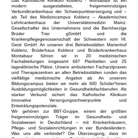
Das Katholische Klinikum Koblenz · Montabaur ist ein
modern ausgestattetes, freigemeinnütziges
Verbundkrankenhaus der Schwerpunktversorgung und –
als Teil des Medizincampus Koblenz – Akademisches
Lehrkrankenhaus der Universitätsmedizin Mainz.
Gesellschafter des Unternehmens sind die Barmherzige
Brüder Trier gGmbH und die
Krankenpflegegenossenschaft der Schwestern vom Hl.
Geist GmbH. An unseren drei Betriebsstätten Marienhof
Koblenz, Brüderhaus Koblenz und Brüderkrankenhaus
Montabaur führen wir in 20 medizinischen
Fachabteilungen insgesamt 687 Planbetten und 25
tagesklinische Plätze. Unsere ambulanten Facharztpraxen
und Therapiezentren an allen Betriebsstätten runden das
vielfältige medizinische Angebot ab. An unserem
Bildungscampus bieten wir mehr als 600 Schüler*innen
Ausbildungsmöglichkeiten in Gesundheitsfachberufen. Als
starker Verbund sichert das Katholische Klinikum
innovative Versorgungsschwerpunkte und
Entwicklungspotenziale.
Wir gehören zur BBT-Gruppe, einem der größten
freigemeinnützigen Träger im Gesundheits- und
Sozialwesen in Deutschland – mit Krankenhäusern,
Pflege- und Sozialeinrichtungen in vier Bundesländern.
Was uns alle verbindet? Die Überzeugung, dass im