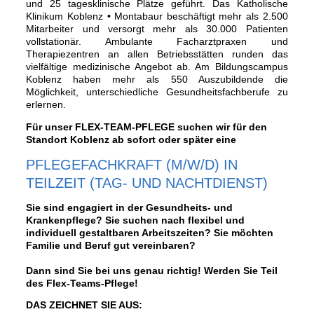
und 25 tagesklinische Plätze geführt. Das Katholische
Klinikum Koblenz • Montabaur beschäftigt mehr als 2.500
Mitarbeiter und versorgt mehr als 30.000 Patienten
vollstationär. Ambulante Facharztpraxen und
Therapiezentren an allen Betriebsstätten runden das
vielfältige medizinische Angebot ab. Am Bildungscampus
Koblenz haben mehr als 550 Auszubildende die
Möglichkeit, unterschiedliche Gesundheitsfachberufe zu
erlernen.
Für unser FLEX-TEAM-PFLEGE suchen wir für den
Standort Koblenz ab sofort oder später eine
PFLEGEFACHKRAFT (M/W/D) IN
TEILZEIT (TAG- UND NACHTDIENST)
Sie sind engagiert in der Gesundheits- und
Krankenpflege? Sie suchen nach flexibel und
individuell gestaltbaren Arbeitszeiten? Sie möchten
Familie und Beruf gut vereinbaren?
Dann sind Sie bei uns genau richtig! Werden Sie Teil
des Flex-Teams-Pflege!
DAS ZEICHNET SIE AUS: