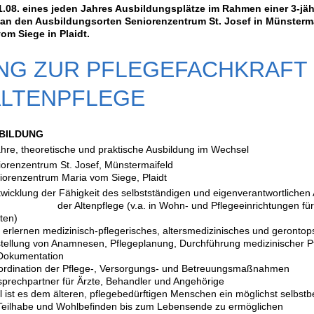
01.08. eines jeden Jahres Ausbildungsplätze im Rahmen einer 3-jä
an den Ausbildungsorten Seniorenzentrum St. Josef in Münsterm
om Siege in Plaidt.
NG ZUR PFLEGEFACHKRAFT (
ALTENPFLEGE
SBILDUNG
oretische und praktische Ausbildung im Wechsel
renzentrum St. Josef, Münstermaifeld
 Maria vom Siege, Plaidt
cklung der Fähigkeit des selbstständigen und eigenverantwortlichen A
Altenpflege (v.a. in Wohn- und Pflegeeinrichtungen für S
ten)
zinisch-pflegerisches, altersmedizinisches und gerontopsyc
namnesen, Pflegeplanung, Durchführung medizinischer Pfle
ation
r Pflege-, Versorgungs- und Betreuungsmaßnahmen
 für Ärzte, Behandler und Angehörige
lteren, pflegebedürftigen Menschen ein möglichst selbstbes
lbefinden bis zum Lebensende zu ermöglichen