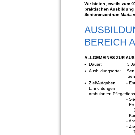
Wir bieten jeweils zum 
praktischen Ausbildung 
Seniorenzentrum Maria v
AUSBILDU
BEREICH 
ALLGEMEINES ZUR AU
Dauer: 3 Jahre, the
Ausbildungsorte: Senio
Seniorenzentrum
Ziel/Aufgaben: - Entwi
Einrichtungen der 
ambulanten Pflegediens
- Sie erlernen medi
- Erstellung von A
Dokument
- Koordination de
- Ansprechpartner
- Ziel ist es dem ä
Teilhabe und Woh