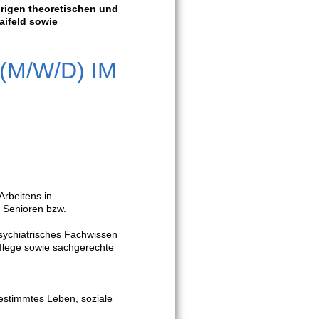
hrigen theoretischen und
aifeld sowie
M/W/D) IM
rbeitens in
enioren bzw.
hiatrisches Fachwissen
ge sowie sachgerechte
timmtes Leben, soziale