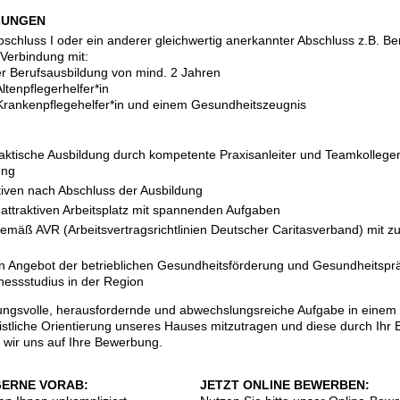
ZUNGEN
bschluss I oder ein anderer gleichwertig anerkannter Abschluss z.B. Be
Verbindung mit:
er Berufsausbildung von mind. 2 Jahren
ltenpflegerhelfer*in
 Krankenpflegehelfer*in und einem Gesundheitszeugnis
hpraktische Ausbildung durch kompetente Praxisanleiter und Teamkollegen
ung
tiven nach Abschluss der Ausbildung
 attraktiven Arbeitsplatz mit spannenden Aufgaben
mäß AVR (Arbeitsvertragsrichtlinien Deutscher Caritasverband) mit zu
n Angebot der betrieblichen Gesundheitsförderung und Gesundheitspräv
nessstudius in der Region
ungsvolle, herausfordernde und abwechslungsreiche Aufgabe in einem
ristliche Orientierung unseres Hauses mitzutragen und diese durch Ihr
 wir uns auf Ihre Bewerbung.
GERNE VORAB:
JETZT ONLINE BEWERBEN: