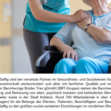
affig sind der vernetzte Partner im Gesundheits- und Sozialwesen f
meinschaft werteorientiert und aktiv mit fachlicher Qualität und wirt
der Barmherzige Brüder Trier gGmbH (BBT-Gruppe) stehen die Barmherz
zung und Betreuung von alten, psychisch kranken und behinderten Me
iler sowie in der Stadt Koblenz. Rund 700 Mitarbeitende in über 
gagiert für die Belange der Klienten, Patienten, Beschäftigten und B
ffig zu den größten sozial-caritativen Einrichtungen im nördlichen Rhe